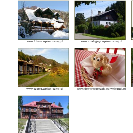
www.folusz.wpiwnicznej.pl
www.ubabyjagi.wpiwnicznej.pl
www.czercz.wpiwnicznej.pl
www.domekwgorach.wpiwnicznej.pl